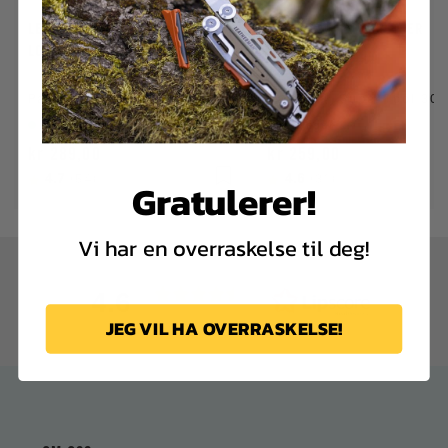
LEATHERMAN TASKE NYLON 4
LEATHERMAN TASKE LÆR
LOMMER M
Passert til Bond, Charge+, Crunch, Curl, Rebar, Rev, Sidekick Skeletool, Wave+ og Wingman
På lager
På lager
kr 289,00
kr 259,00
Karakter:
4.7
av 5 mulige
Karakter:
4.6
av 5 mulige
(54)
(31)
Gratulerer!
Vi har en overraskelse til deg!
4.6
Basert på 42 stemmer
JEG VIL HA OVERRASKELSE!