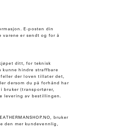
formasjon. E-posten din
e varene er sendt og for å
øpet ditt, for teknisk
å kunne hindre straffbare
ller der loven tillater det,
eller dersom du på forhånd har
i bruker (transportører,
e levering av bestillingen.
os LEATHERMANSHOP.NO, bruker
re den mer kundevennlig,