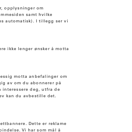
ter, opplysninger om
jemmesiden samt hvilke
 automatisk). I tillegg ser vi
ere ikke lenger ønsker å motta
essig motta anbefalinger om
ig av om du abonnerer på
 interessere deg, utfra de
ev kan du avbestille det.
ettbannere. Dette er reklame
rbindelse. Vi har som mål å