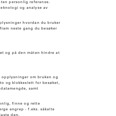
uten personlig referanse.
-teknologi og analyse av
opplysninger hvordan du bruker
s fram neste gang du besøker
det og på den måten hindre at
n opplysninger om bruken og
to og klokkeslett for besøket,
rt datamengde, samt
nlig, finne og rette
erge angrep - f.eks. såkalte
laste den.