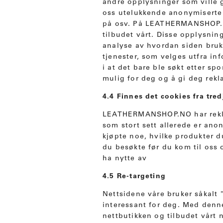
andre opplysninger som ville g
oss utelukkende anonymiserte d
på osv. På LEATHERMANSHOP.NO 
tilbudet vårt. Disse opplysnin
analyse av hvordan siden bruk
tjenester, som velges utfra in
i at det bare ble søkt etter sp
mulig for deg og å gi deg rekl
4.4 Finnes det cookies fra tred
LEATHERMANSHOP.NO har reklam
som stort sett allerede er ano
kjøpte noe, hvilke produkter d
du besøkte før du kom til oss 
ha nytte av
4.5 Re-targeting
Nettsidene våre bruker såkalt "
interessant for deg. Med denne 
nettbutikken og tilbudet vårt n