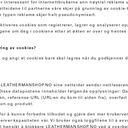
er interessant for internettbrukerne enn nøytral reklame 
ettsidene til partnerne våre skjer på grunnlag av cookie
 typen reklame skjer helt pseudonymisert.
ktiveres cookies som registrerer, lagrer og analyserer 
ngene om deg i cookiene etter at økten er over og hente
ring av cookies?
n og angi at cookies bare skal lagres når du godkjenner 
v LEATHERMANSHOP.NO sine nettsider sender nettlesere
. Disse datapostene inneholder følgende opplysninger: Da
en, referanse-URL (URL-en du kom til siden fra), overfø
jon og produkt.
 for å kunne forbedre tilbudet og gjøre den mer brukerven
server-kapasiteten vår. Vi bruker også loggfilene til å avv
til hensikt å blokkere LEATHERMANSHOP.NO ved å overbe