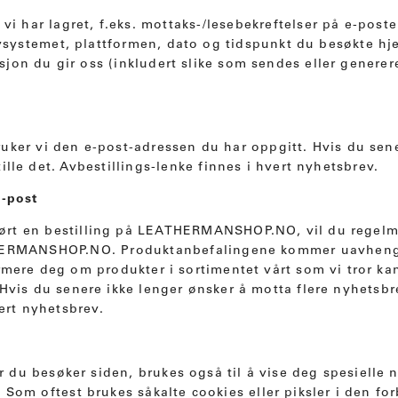
 vi har lagret, f.eks. mottaks-/lesebekreftelser på e-pos
ivsystemet, plattformen, dato og tidspunkt du besøkte h
jon du gir oss (inkludert slike som sendes eller genereres
uker vi den e-post-adressen du har oppgitt. Hvis du sen
lle det. Avbestillings-lenke finnes i hvert nyhetsbrev.
e-post
ørt en bestilling på LEATHERMANSHOP.NO, vil du regelm
THERMANSHOP.NO. Produktanbefalingene kommer uavheng
rmere deg om produkter i sortimentet vårt som vi tror kan
 Hvis du senere ikke lenger ønsker å motta flere nyhetsbr
ert nyhetsbrev.
du besøker siden, brukes også til å vise deg spesielle n
 Som oftest brukes såkalte cookies eller piksler i den fo