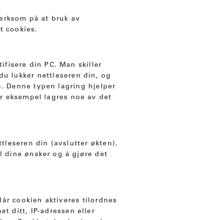
erksom på at bruk av
t cookies.
ifisere din PC. Man skiller
 du lukker nettleseren din, og
. Denne typen lagring hjelper
or eksempel lagres noe av det
tleseren din (avslutter økten).
l dine ønsker og å gjøre det
 cookien aktiveres tilordnes
 ditt, IP-adressen eller