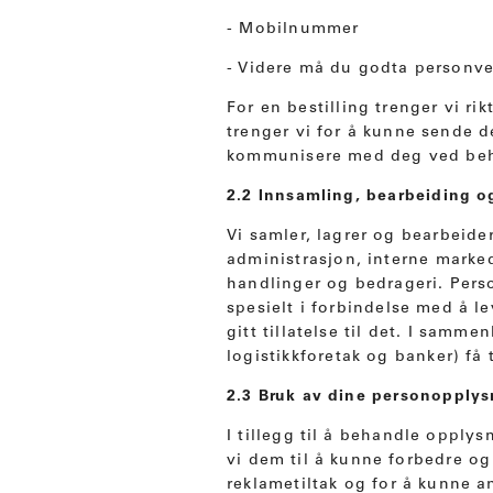
- Mobilnummer
- Videre må du godta personv
For en bestilling trenger vi r
trenger vi for å kunne sende d
kommunisere med deg ved be
2.2 Innsamling, bearbeiding o
Vi samler, lagrer og bearbeide
administrasjon, interne marked
handlinger og bedrageri. Perso
spesielt i forbindelse med å l
gitt tillatelse til det. I samm
logistikkforetak og banker) få
2.3 Bruk av dine personopplys
I tillegg til å behandle oppl
vi dem til å kunne forbedre o
reklametiltak og for å kunne a