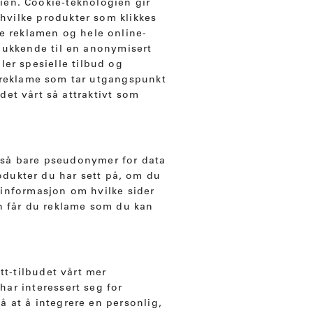
kien. Cookie-teknologien gir
hvilke produkter som klikkes
e reklamen og hele online-
elukkende til en anonymisert
er spesielle tilbud og
. reklame som tar utgangspunkt
det vårt så attraktivt som
så bare pseudonymer for data
odukter du har sett på, om du
 informasjon om hvilke sider
en får du reklame som du kan
tt-tilbudet vårt mer
har interessert seg for
på at å integrere en personlig,