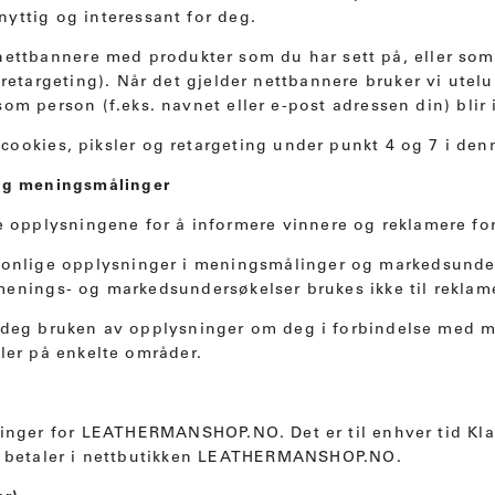
yttig og interessant for deg.
 nettbannere med produkter som du har sett på, eller som
t retargeting). Når det gjelder nettbannere bruker vi ut
om person (f.eks. navnet eller e-post adressen din) blir i
cookies, piksler og retargeting under punkt 4 og 7 i den
 og meningsmålinger
e opplysningene for å informere vinnere og reklamere for
rsonlige opplysninger i meningsmålinger og markedsunde
menings- og markedsundersøkelser brukes ikke til reklam
e deg bruken av opplysninger om deg i forbindelse med 
ler på enkelte områder.
linger for LEATHERMANSHOP.NO. Det er til enhver tid Kla
du betaler i nettbutikken LEATHERMANSHOP.NO.