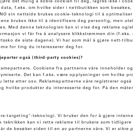
jøre det mulig å koble cookien til deg, lagres ikke i coo
ata, f.eks. om hvilke sider i nettbutikken som besøkes, 
sin nettside brukes cookie-teknologi til å optimaliser
gene brukes ikke til å identifisere deg personlig, men ut
es. Med denne teknologien kan vi vise deg reklame og/ell
formasjon vi får fra å analysere klikkstrømmen din (f.eks
ortssko de siste dagene). Vi har som mål å gjøre nett-tilbu
ame for ting du interesserer deg for.
jeparter også (third-party cookies)?
epartnere. Cookiene fra partnerne våre inneholder og
nymiserte. Det kan f.eks. være opplysninger om hvilke pr
u lette etter osv. Reklamepartnerne våre registrerer også
og hvilke produkter du interesserte deg for. På den måt
re-targeting"-teknologi. Vi bruker den for å gjøre interne
teknikken kan vi rette reklame til brukere som tidligere 
år de besøker siden til en av partnerne våre. Vi er sikre 