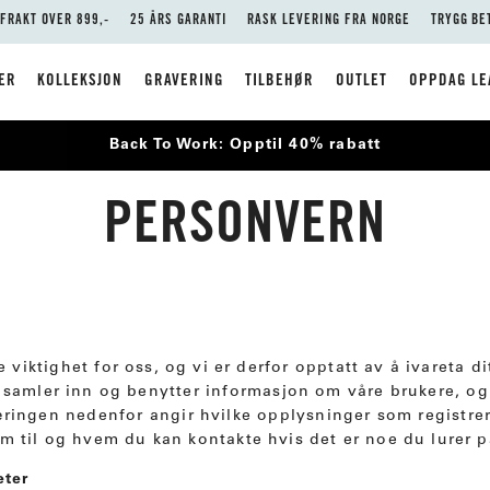
 FRAKT OVER 899,-
25 ÅRS GARANTI
RASK LEVERING FRA NORGE
TRYGG BE
ER
KOLLEKSJON
GRAVERING
TILBEHØR
OUTLET
OPPDAG LE
Back To Work: Opptil 40% rabatt
PERSONVERN
te viktighet for oss, og vi er derfor opptatt av å ivareta d
 samler inn og benytter informasjon om våre brukere, og 
ringen nedenfor angir hvilke opplysninger som registre
em til og hvem du kan kontakte hvis det er noe du lurer p
eter