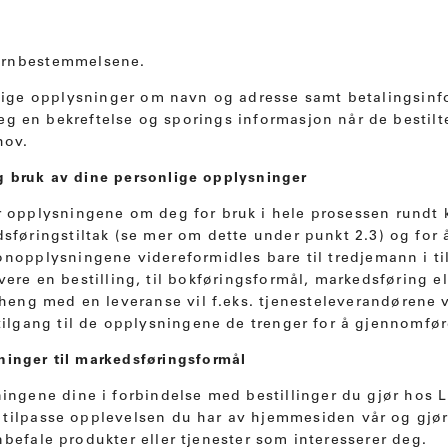
ernbestemmelsene.
iktige opplysninger om navn og adresse samt betalingsin
eg en bekreftelse og sporings informasjon når de bestilt
hov.
g bruk av dine personlige opplysninger
r opplysningene om deg for bruk i hele prosessen rundt kj
sføringstiltak (se mer om dette under punkt 2.3) og for 
nopplysningene videreformidles bare til tredjemann i tilfe
evere en bestilling, til bokføringsformål, markedsføring 
enheng med en leveranse vil f.eks. tjenesteleverandørene v
 tilgang til de opplysningene de trenger for å gjennomfør
ninger til markedsføringsformål
ysningene dine i forbindelse med bestillinger du gjør h
g tilpasse opplevelsen du har av hjemmesiden vår og gjø
nbefale produkter eller tjenester som interesserer deg.