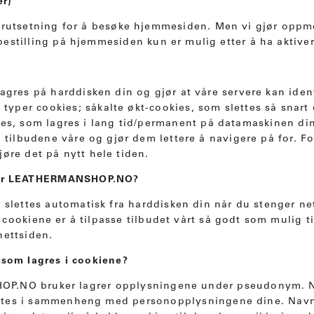
er)
forutsetning for å besøke hjemmesiden. Men vi gjør oppm
stilling på hjemmesiden kun er mulig etter å ha aktiver
agres på harddisken din og gjør at våre servere kan ident
e typer cookies; såkalte økt-cookies, som slettes så snart
es, som lagres i lang tid/permanent på datamaskinen din
og tilbudene våre og gjør dem lettere å navigere på for. F
jøre det på nytt hele tiden.
uker LEATHERMANSHOP.NO?
r slettes automatisk fra harddisken din når du stenger net
cookiene er å tilpasse tilbudet vårt så godt som mulig ti
nettsiden.
 som lagres i cookiene?
.NO bruker lagrer opplysningene under pseudonym. Når
tes i sammenheng med personopplysningene dine. Navnet