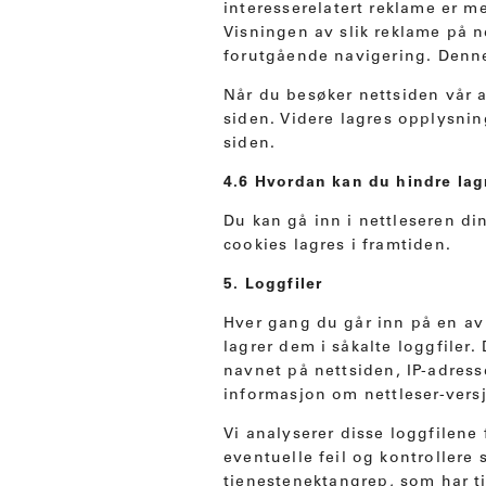
interesserelatert reklame er m
Visningen av slik reklame på n
forutgående navigering. Denne
Når du besøker nettsiden vår a
siden. Videre lagres opplysni
siden.
4.6 Hvordan kan du hindre lag
Du kan gå inn i nettleseren di
cookies lagres i framtiden.
5. Loggfiler
Hver gang du går inn på en a
lagrer dem i såkalte loggfiler
navnet på nettsiden, IP-adress
informasjon om nettleser-vers
Vi analyserer disse loggfilene
eventuelle feil og kontrollere 
tjenestenektangrep, som har 