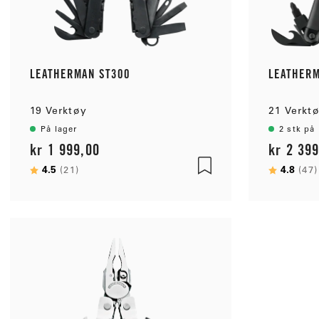
LEATHERMAN ST300
LEATHER
19 Verktøy
21 Verkt
På lager
2 stk på 
kr 1 999,00
kr 2 39
Karakter:
4.5
av 5 mulige
Karakter
4.8
(21)
(47)