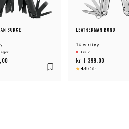
MAN SURGE
LEATHERMAN BOND
øy
14 Verktøy
lager
Arkiv
9,00
kr 1 399,00
:
av 5 mulige
Karakter:
4.6
av 5 mulige
(29)