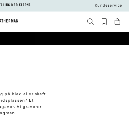
TALING MED KLARNA
Kundeservice
ATHERMAN
g på blad eller skaft
beidsplassen? Et
agaver. Vi graverer
ingman.