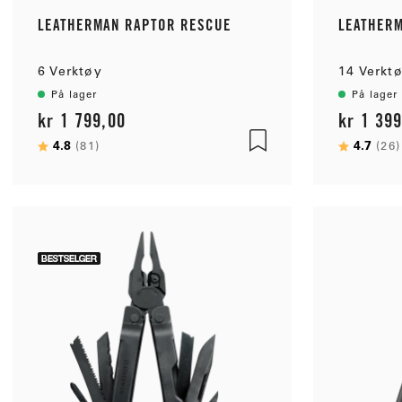
LEATHERMAN RAPTOR RESCUE
LEATHER
6 Verktøy
14 Verkt
På lager
På lager
kr 1 799,00
kr 1 39
Karakter:
4.8
av 5 mulige
Karakter
4.7
(81)
(26)