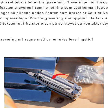
 ønsket tekst i feltet for gravering. Graveringen vil for
t. Teksten graveres i samme retning som Leatherman logoe
inger på bildene under. Fonten som brukes er Courier Ne
or spesialtegn. Pris for gravering står oppført i feltet du 
på teksten ut i fra størrelsen på verktøyet og kontakter d
gravering må regne med ca. en ukes leveringstid!