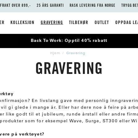
 FRAKT OVER 899,-
25 ÅRS GARANTI
RASK LEVERING FRA NORGE
TRYGG BE
ER
KOLLEKSJON
GRAVERING
TILBEHØR
OUTLET
OPPDAG LE
Back To Work: Opptil 40% rabatt
Hjem
Gravering
GRAVERING
erktøy
konfirmasjon? En livslang gave med personlig inngraverin
 vil gi glede i mange år. Eller har dere noe å feire på ar
r like godt til et jubileum, runde årstall eller andre firm
produkter som for eksempel Wave, Surge, ST300 eller W
vere på verktøyet?