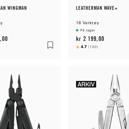
MAN WINGMAN
LEATHERMAN WAVE+
øy
18 Verktøy
På lager
9,00
kr 2 199,00
:
av 5 mulige
Karakter:
4.7
av 5 mulige
(160)