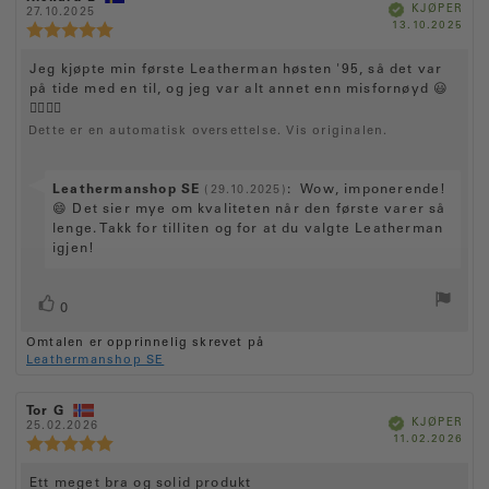
e
m
a
V
KJØPER
o
27.10.2025
m
e
r
k
r
v
D
13.10.2025
r
t
e
K
i
f
a
i
f
5
a
s
a
s
r
e
t
a
l
m
r
r
t
O
Jeg kjøpte min første Leatherman høsten '95, så det var
t
o
t
e
u
a
f
t
på tide med en til, og jeg var alt annet enn misfornøyd 😃
d
:
m
l
k
o
e
a
👍🏻👍🏻
i
t
t
r
r
t
g
Dette er en automatisk oversettelse. Vis originalen.
k
e
:
o
a
e
j
:
r
l
ø
:
p
e
5
S
Leathermanshop SE
:
Wow, imponerende!
(29.10.2025)
:
.
t
v
😄 Det sier mye om kvaliteten når den første varer så
0
a
lenge. Takk for tilliten og for at du valgte Leatherman
e
a
r
igjen!
k
v
f
5
s
r
m
t
L
s
a
0
u
:
t
l
i
:
Omtalen er opprinnelig skrevet på
i
e
k
Leathermanshop SE
g
m
e
e
m
r
e
F
Tor G
O
V
KJØPER
o
25.02.2026
m
r
e
r
D
11.02.2026
r
t
K
i
f
a
i
f
a
a
s
e
t
a
l
r
r
O
Ett meget bra og solid produkt
t
o
t
e