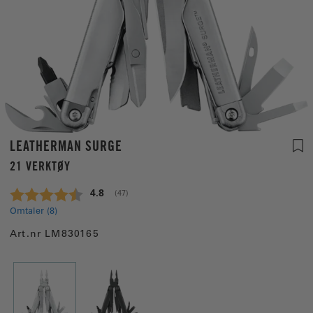
LEATHERMAN SURGE
21 VERKTØY
Gjennomsnittskarakter:
4.8
(
stemmer:
47
)
Omtaler (
8
)
Art.nr
LM830165