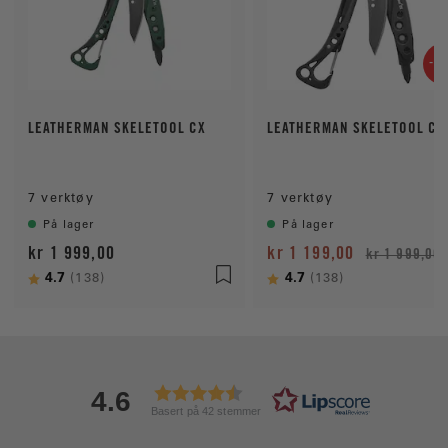
-4
LEATHERMAN SKELETOOL CX
LEATHERMAN SKELETOOL CX
7 verktøy
7 verktøy
På lager
På lager
kr 1 999,00
kr 1 199,00
kr 1 999,00
Karakter:
4.7
av 5 mulige
Karakter:
4.7
av 5 mulige
(138)
(138)
4.6
Basert på 42 stemmer