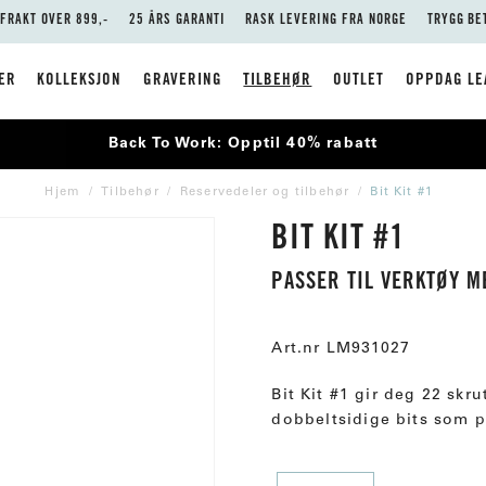
 FRAKT OVER 899,-
25 ÅRS GARANTI
RASK LEVERING FRA NORGE
TRYGG BE
ER
KOLLEKSJON
GRAVERING
TILBEHØR
OUTLET
OPPDAG LE
Back To Work: Opptil 40% rabatt
Hjem
Tilbehør
Reservedeler og tilbehør
Bit Kit #1
BIT KIT #1
PASSER TIL VERKTØY M
Art.nr
LM931027
Bit Kit #1 gir deg 22 skr
dobbeltsidige bits som p