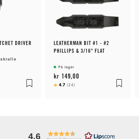
TCHET DRIVER
LEATHERMAN BIT #1 - #2
PHILLIPS & 3/16" FLAT
SKRUTREKKER
skralle
På lager
kr 149,00
mulige
Karakter:
4.7
av 5 mulige
(24)
4.6