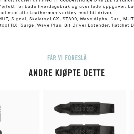
er multitoolen din med 11 dobbeltsidige bits (22 funksjon
 Perfekt for både hverdagsbruk og uventede oppgaver. Lage
bel med alle Leatherman-verktøy med bit driver.
 MUT, Signal, Skeletool CX, ST300, Wave Alpha, Curl, MU
tool RX, Surge, Wave Plus, Bit Driver Extender, Ratchet D
FÅR VI FORESLÅ
ANDRE KJØPTE DETTE