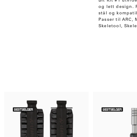
Bit Kit #1 utvid
og lett design.
stål og kompati
Passer til ARC,
Skeletool, Skele