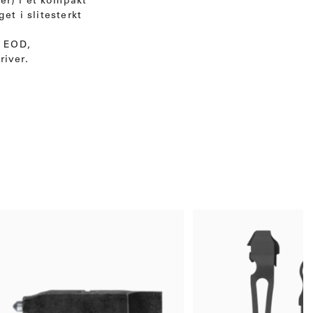
er) i et kompakt
t i slitesterkt
T EOD,
river.