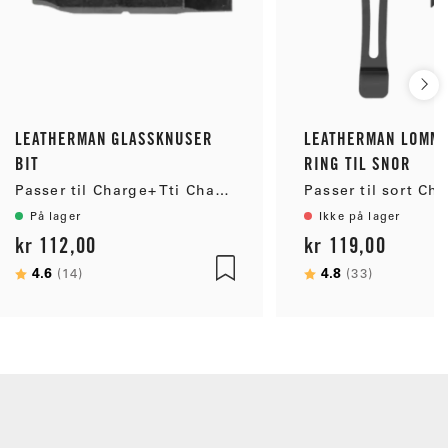
LEATHERMAN GLASSKNUSER
LEATHERMAN LOMME
BIT
RING TIL SNOR
Passer til Charge+ Tti Charge+ MUT EOD Removable Bit Driver Skeletool Skeletool CX Skeletool RX Surge Wave+ MUT Signal Topo Signal
På lager
Ikke på lager
kr 112,00
kr 119,00
Karakter:
4.6
av 5 mulige
Karakter:
4.8
av 5 mul
(14)
(33)