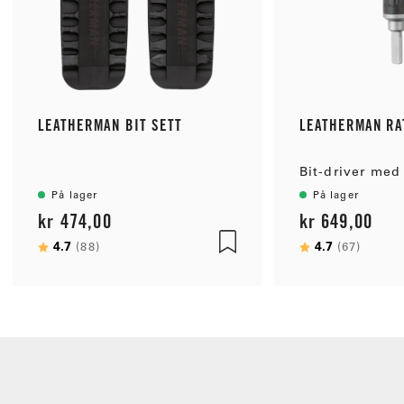
LEATHERMAN BIT SETT
LEATHERMAN RA
Bit-driver med 
På lager
På lager
kr 474,00
kr 649,00
Karakter:
4.7
av 5 mulige
Karakter:
4.7
av 5 
(88)
(67)