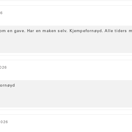
26
som en gave. Har en maken selv. Kjempefornøyd. Alle tiders mu
2026
 fornøyd
2026