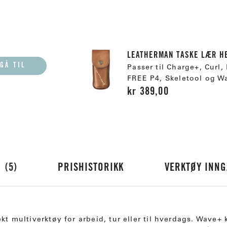
LEATHERMAN TASKE LÆR H
GÅ TIL
Passer til Charge+, Curl,
FREE P4, Skeletool og W
kr 389,00
R
5
PRISHISTORIKK
VERKTØY INN
fekt multiverktøy for arbeid, tur eller til hverdags. Wav