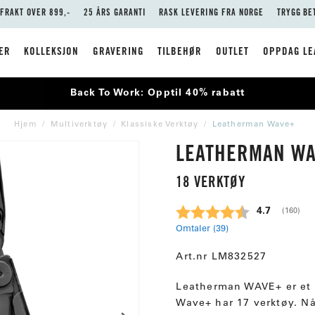
 FRAKT OVER 899,-
25 ÅRS GARANTI
RASK LEVERING FRA NORGE
TRYGG BE
ER
KOLLEKSJON
GRAVERING
TILBEHØR
OUTLET
OPPDAG LE
Back To Work: Opptil 40% rabatt
Hjem
Multiverktøy
Klassiske Verktøy
Leatherman Wave+
LEATHERMAN W
18 VERKTØY
Gjennomsnit
4.7
(
stemme
160
)
Omtaler (
39
)
Art.nr
LM832527
Leatherman WAVE+ er et pe
Wave+ har 17 verktøy. Nå