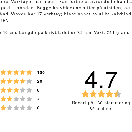
itere. Verktøyet har meget komfortable, avrundede håndta
r godt i hånden. Begge knivbladene sitter på utsiden, og
nd. Wave+ har 17 verktøy; blant annet to ulike knivblad,
ker.
r 10 cm. Lengde på knivbladet er 7,3 cm. Vekt: 241 gram.
4.7
Karakter: 5 av 5 mulige
stemmer
130
Karakter: 4 av 5 mulige
stemmer
20
Karakter: 3 av 5 mulige
stemmer
8
K
Karakter: 2 av 5 mulige
stemmer
a
2
Basert på 160 stemmer og
r
Karakter: 1 av 5 mulige
39 omtaler
stemmer
0
a
k
t
e