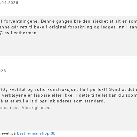
Vurdering
Bilder
.04.2026
r
:
4
til forventningene. Denne gangen ble den sjekket at alt er s
.
enne går rett tilbake i original forpakning og legges inn i s
7
🤣 av Leatherman
a
v
5
m
u
l
026
i
g
e
Høy kvalitet og solid konstruksjon. Helt perfekt! Synd at det i
verktøyene er låsbare eller ikke. I dette tilfellet kan du zoo
å at et etui alltid bør inkluderes som standard.
ersettelse. Vis originalen.
krevet på
Leathermanshop SE