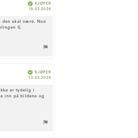
V
KJØPER
e
r
D
19.03.2026
i
f
a
i
s
t
e
om den skal være. Noe
r
o
t
amlingen 💪
f
o
r
k
j
ø
p
:
V
KJØPER
e
r
D
13.03.2026
i
f
a
i
s
t
e
kke er tydelig i
r
o
t
me inn på bildene og
f
o
r
k
j
ø
p
: