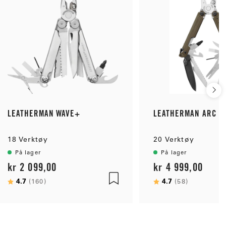
LEATHERMAN WAVE+
LEATHERMAN ARC T
18 Verktøy
20 Verktøy
På lager
På lager
kr 2 099,00
kr 4 999,00
Karakter:
4.7
av 5 mulige
Karakter:
4.7
av 5 mul
(160)
(58)