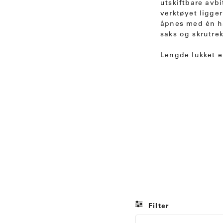
utskiftbare avb
verktøyet ligge
åpnes med én hå
saks og skrutrek
Lengde lukket e
Filter