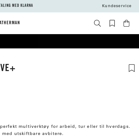
TALING MED KLARNA
Kundeservice
ATHERMAN
AVE+
tskarakter:
r:
rfekt multiverktøy for arbeid, tur eller til hverdags.
 med utskiftbare avbitere.