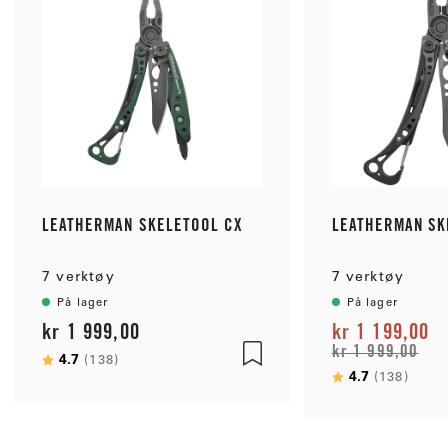
LEATHERMAN SKELETOOL CX
LEATHERMAN SK
7 verktøy
7 verktøy
På lager
På lager
kr 1 999,00
kr 1 199,00
kr 1 999,00
Karakter:
4.7
av 5 mulige
(138)
Karakter:
4.7
av 5
(138)