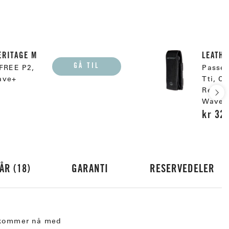
ERITAGE M
LEATHE
GÅ TIL
 FREE P2,
Passer
ave+
Tti, C
Rebar,
Wave+
kr 32
GÅR
18
GARANTI
RESERVEDELER
e+ kommer nå med