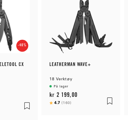
-40%
ELETOOL CX
LEATHERMAN WAVE+
18 Verktøy
På lager
kr 2 199,00
Karakter:
4.7
av 5 mulige
(160)
 mulige