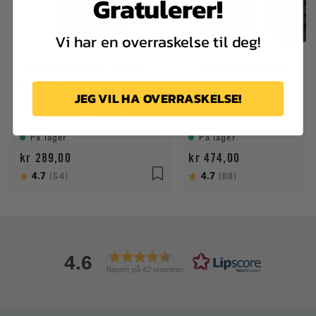
Gratulerer!
Vi har en overraskelse til deg!
LEATHERMAN TASKE NYLON 4
LEATHERMAN BIT SETT
LOMMER M
JEG VIL HA OVERRASKELSE!
Passert til Bond, Charge+, Crunch, Curl, Rebar, Rev, Sidekick Skeletool, Wave+ og Wingman
På lager
På lager
kr 289,00
kr 474,00
Karakter:
4.7
av 5 mulige
Karakter:
4.7
av 5 mulige
(54)
(88)
4.6
Basert på 42 stemmer