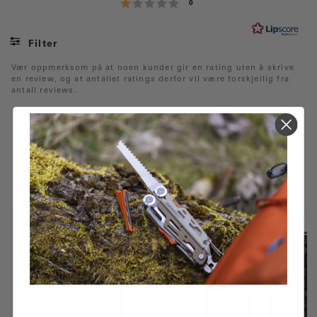
Karakter: 1 av 5 mulige
stemmer
0
:
3
.
Filter
0
Vurdering
Bilder
Vær oppmerksom på at noen kunder gir en rating uten å skrive
a
en review, og at antallet ratings derfor vil være forskjellig fra
v
antall reviews.
5
m
u
FÅR VI FORESLÅ
l
i
ANDRE KJØPTE DETTE
g
e