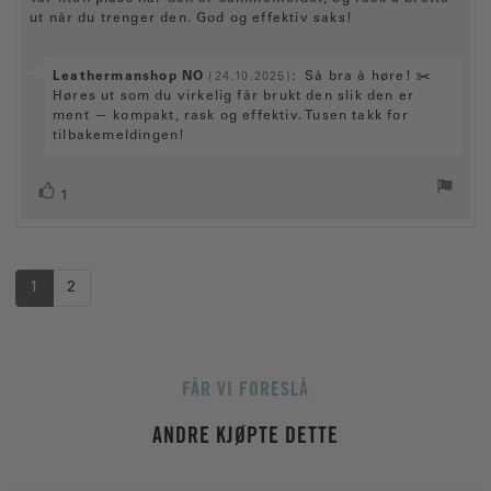
o
t
e
a
m
f
t
ut når du trenger den. God og effektiv saks!
d
t
m
k
u
o
e
a
:
t
t
r
l
r
t
k
e
:
o
i
a
S
Leathermanshop NO
:
Så bra å høre! ✂️
(24.10.2025)
j
:
r
g
l
ø
v
Høres ut som du virkelig får brukt den slik den er
:
e
p
e
a
ment — kompakt, rask og effektiv. Tusen takk for
5
:
.
r
tilbakemeldingen!
t
0
f
e
a
r
k
v
L
s
a
1
5
s
t
i
:
m
t
e
k
u
:
m
l
e
i
m
r
1
2
g
e
e
r
FÅR VI FORESLÅ
ANDRE KJØPTE DETTE