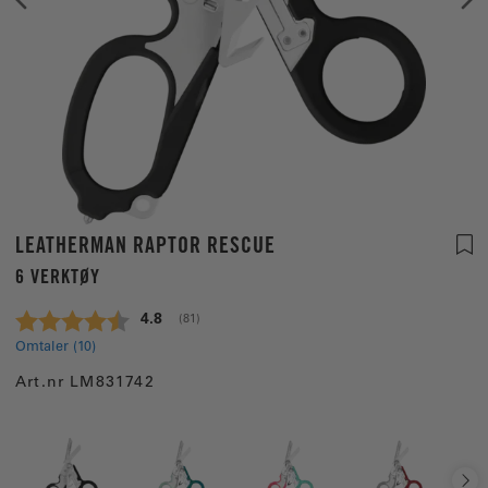
LEATHERMAN RAPTOR RESCUE
6 VERKTØY
Gjennomsnittskarakter:
4.8
(
stemmer:
81
)
Omtaler (
10
)
Art.nr
LM831742