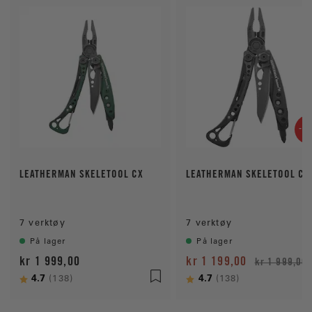
-4
LEATHERMAN SKELETOOL CX
LEATHERMAN SKELETOOL CX
7 verktøy
7 verktøy
På lager
På lager
kr 1 999,00
kr 1 199,00
kr 1 999,00
Karakter:
4.7
av 5 mulige
Karakter:
4.7
av 5 mulige
(138)
(138)