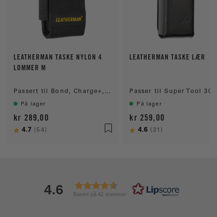
LEATHERMAN TASKE NYLON 4
LEATHERMAN TASKE LÆR
LOMMER M
Passert til Bond, Charge+, Crunch, Curl, Rebar, Rev, Sidekick Skeletool, Wave+ og Wingman
På lager
På lager
kr 289,00
kr 259,00
Karakter:
4.7
av 5 mulige
Karakter:
4.6
av 5 mulige
(54)
(31)
4.6
Basert på 42 stemmer