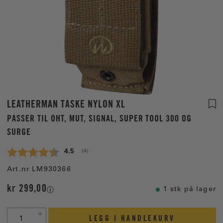
LEATHERMAN TASKE NYLON XL
PASSER TIL OHT, MUT, SIGNAL, SUPER TOOL 300 OG
SURGE
Gjennomsnittskarakter:
4.5
(
stemmer:
4
)
Art.nr
LM930366
kr 299,00
1 stk på lager
LEGG I HANDLEKURV