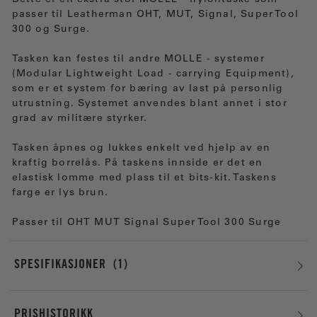
Dette er en ekstra stor MOLLE - nylontaske som
passer til Leatherman OHT, MUT, Signal, Super Tool
300 og Surge.
Tasken kan festes til andre MOLLE - systemer
(Modular Lightweight Load - carrying Equipment),
som er et system for bæring av last på personlig
utrustning. Systemet anvendes blant annet i stor
grad av militære styrker.
Tasken åpnes og lukkes enkelt ved hjelp av en
kraftig borrelås. På taskens innside er det en
elastisk lomme med plass til et bits-kit. Taskens
farge er lys brun.
Passer til OHT MUT Signal Super Tool 300 Surge
SPESIFIKASJONER
1
PRISHISTORIKK