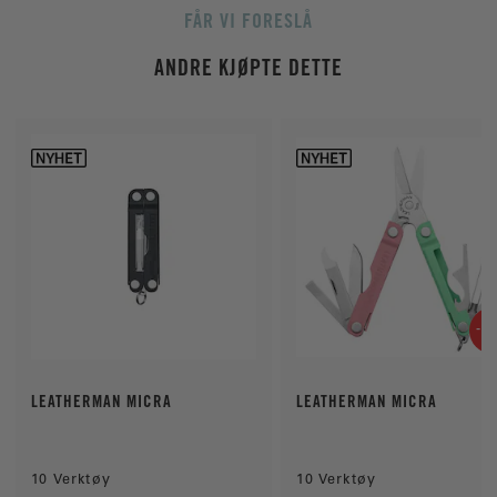
u
:
l
FÅR VI FORESLÅ
i
g
ANDRE KJØPTE DETTE
e
-4
LEATHERMAN MICRA
LEATHERMAN MICRA
10 Verktøy
10 Verktøy