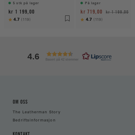
5 stk på lager
På lager
kr 1 199,00
kr 719,00
kr 1 199,00
Karakter:
4.7
av 5 mulige
Karakter:
4.7
av 5 mulige
(119)
(119)
4.6
Basert på 42 stemmer
OM OSS
The Leatherman Story
Bedriftsinformasjon
KONTAKT