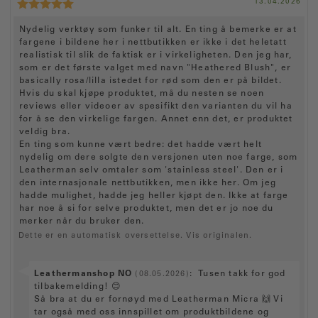
v
D
13.04.2026
r
t
K
i
f
a
i
f
a
a
5
s
e
t
a
l
r
r
O
Nydelig verktøy som funker til alt. En ting å bemerke er at
t
m
o
t
e
a
f
t
fargene i bildene her i nettbutikken er ikke i det heletatt
d
m
u
k
o
e
a
realistisk til slik de faktisk er i virkeligheten. Den jeg har,
t
t
l
r
r
t
som er det første valget med navn "Heathered Blush", er
k
e
:
o
a
i
basically rosa/lilla istedet for rød som den er på bildet.
j
:
r
l
g
ø
Hvis du skal kjøpe produktet, må du nesten se noen
:
p
e
e
5
reviews eller videoer av spesifikt den varianten du vil ha
:
.
t
for å se den virkelige fargen. Annet enn det, er produktet
0
veldig bra.
e
a
En ting som kunne vært bedre: det hadde vært helt
k
v
nydelig om dere solgte den versjonen uten noe farge, som
5
s
Leatherman selv omtaler som 'stainless steel'. Den er i
m
t
den internasjonale nettbutikken, men ikke her. Om jeg
u
:
hadde mulighet, hadde jeg heller kjøpt den. Ikke at farge
l
i
har noe å si for selve produktet, men det er jo noe du
g
merker når du bruker den.
e
Dette er en automatisk oversettelse. Vis originalen.
S
Leathermanshop NO
:
Tusen takk for god
(08.05.2026)
v
tilbakemelding! 😊
a
Så bra at du er fornøyd med Leatherman Micra 🙌 Vi
r
tar også med oss innspillet om produktbildene og