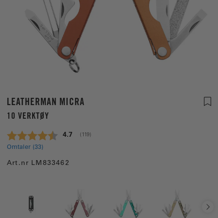
LEATHERMAN MICRA
10 VERKTØY
Gjennomsnittskarakter:
4.7
(
stemmer:
119
)
Omtaler (
33
)
Art.nr
LM833462