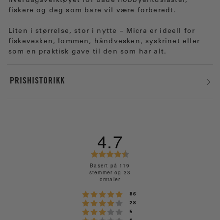
hverdagsverktøyet for både hobbyentusiaster,
fiskere og deg som bare vil være forberedt.
Liten i størrelse, stor i nytte – Micra er ideell for
fiskevesken, lommen, håndvesken, syskrinet eller
som en praktisk gave til den som har alt.
PRISHISTORIKK
4.7
K
a
Basert på 119
stemmer og 33
r
omtaler
a
Karakter: 5 av 5 mulige
stemmer
k
86
Karakter: 4 av 5 mulige
stemmer
28
t
Karakter: 3 av 5 mulige
stemmer
5
e