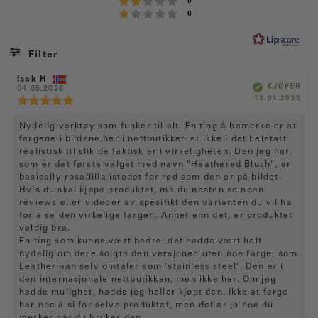
Karakter: 2 av 5 mulige
stemmer
0
r
Karakter: 1 av 5 mulige
stemmer
0
:
4
.
Filter
7
Vurdering
Bilder
F
Isak H
O
a
V
KJØPER
o
04.05.2026
m
e
r
v
D
13.04.2026
r
t
K
i
f
a
i
f
a
a
5
s
e
t
a
l
r
r
O
Nydelig verktøy som funker til alt. En ting å bemerke er at
t
m
o
t
e
a
f
t
fargene i bildene her i nettbutikken er ikke i det heletatt
d
m
u
k
o
e
a
realistisk til slik de faktisk er i virkeligheten. Den jeg har,
t
t
l
r
r
t
som er det første valget med navn "Heathered Blush", er
k
e
:
o
a
i
basically rosa/lilla istedet for rød som den er på bildet.
j
:
r
l
g
ø
Hvis du skal kjøpe produktet, må du nesten se noen
:
p
e
e
5
reviews eller videoer av spesifikt den varianten du vil ha
:
.
t
for å se den virkelige fargen. Annet enn det, er produktet
0
veldig bra.
e
a
En ting som kunne vært bedre: det hadde vært helt
k
v
nydelig om dere solgte den versjonen uten noe farge, som
5
s
Leatherman selv omtaler som 'stainless steel'. Den er i
m
t
den internasjonale nettbutikken, men ikke her. Om jeg
u
:
hadde mulighet, hadde jeg heller kjøpt den. Ikke at farge
l
i
har noe å si for selve produktet, men det er jo noe du
g