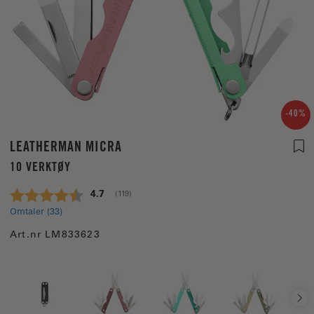
-40%
LEATHERMAN MICRA
10 VERKTØY
Gjennomsnittskarakter:
4.7
(
stemmer:
119
)
Omtaler (
33
)
Art.nr
LM833623