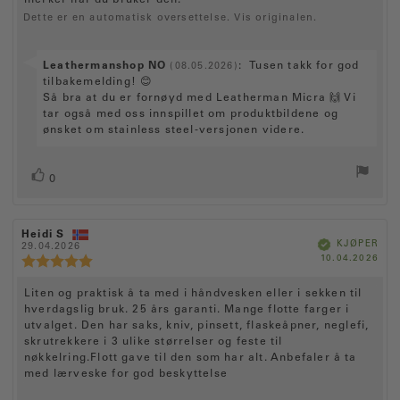
merker når du bruker den.
e
Dette er en automatisk oversettelse. Vis originalen.
S
Leathermanshop NO
:
Tusen takk for god
(08.05.2026)
v
tilbakemelding! 😊
a
Så bra at du er fornøyd med Leatherman Micra 🙌 Vi
r
tar også med oss innspillet om produktbildene og
f
ønsket om stainless steel-versjonen videre.
r
a
L
s
:
0
t
i
e
k
m
e
F
Heidi S
O
m
V
KJØPER
o
29.04.2026
m
e
r
r
D
10.04.2026
r
t
e
K
i
f
a
i
f
a
a
s
r
e
t
a
l
r
r
O
Liten og praktisk å ta med i håndvesken eller i sekken til
t
o
t
e
a
f
t
hverdagslig bruk. 25 års garanti. Mange flotte farger i
d
m
k
o
e
a
utvalget. Den har saks, kniv, pinsett, flaskeåpner, neglefi,
t
t
r
r
t
skrutrekkere i 3 ulike størrelser og feste til
k
e
:
o
a
nøkkelring.Flott gave til den som har alt. Anbefaler å ta
j
:
r
l
ø
med lærveske for god beskyttelse
:
p
e
5
: