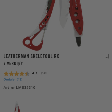
LEATHERMAN SKELETOOL RX
7 VERKTØY
Gjennomsnittskarakter:
4.7
(
stemmer:
149
)
Omtaler (
43
)
Art.nr
LM832310