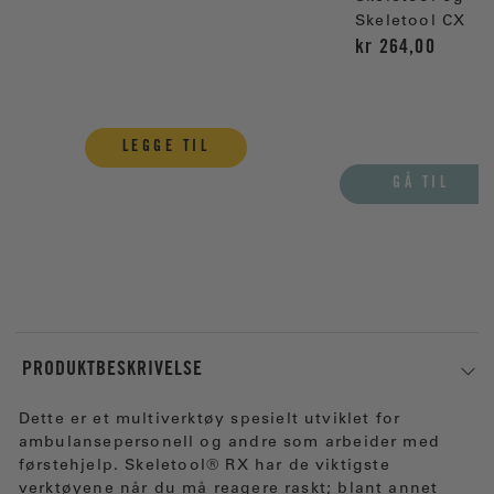
Skeletool CX
kr 264,00
LEGGE TIL
GÅ TIL
PRODUKTBESKRIVELSE
Dette er et multiverktøy spesielt utviklet for
ambulansepersonell og andre som arbeider med
førstehjelp. Skeletool® RX har de viktigste
verktøyene når du må reagere raskt; blant annet