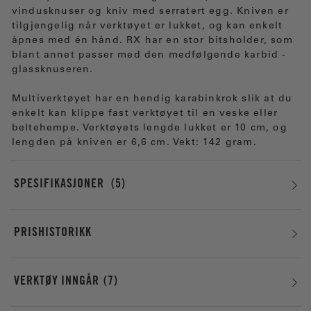
vindusknuser og kniv med serratert egg. Kniven er
tilgjengelig når verktøyet er lukket, og kan enkelt
åpnes med én hånd. RX har en stor bitsholder, som
blant annet passer med den medfølgende karbid -
glassknuseren.
Multiverktøyet har en hendig karabinkrok slik at du
enkelt kan klippe fast verktøyet til en veske eller
beltehempe. Verktøyets lengde lukket er 10 cm, og
lengden på kniven er 6,6 cm. Vekt: 142 gram.
SPESIFIKASJONER
5
PRISHISTORIKK
VERKTØY INNGÅR
7