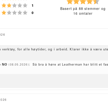
K
Karakter: 2 av 5 mulige
stemmer
a
1
Basert på 88 stemmer og
r
Karakter: 1 av 5 mulige
16 omtaler
stemmer
0
a
k
t
e
Vurdering
Bilder
026
r
:
4
erktøy, for alle høytider, og i arbeid. Klarer ikke å være ute
.
7
a
p NO
:
Så bra å høre at Leatherman har blitt et fa
(08.05.2026)
v
5
m
u
l
i
g
2026
e