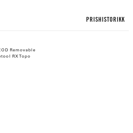
PRISHISTORIKK
T EOD Removable
etool RX Topo