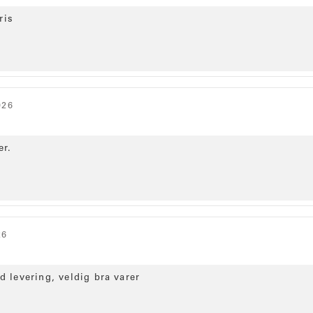
pris
026
er.
26
d levering, veldig bra varer