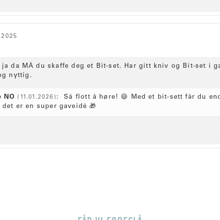
.2025
ja da MÅ du skaffe deg et Bit-set. Har gitt kniv og Bit-set i g
og nyttig.
p NO
:
Så flott å høre! 😄 Med et bit‑sett får du en
(11.01.2026)
 det er en super gaveidé 🎁