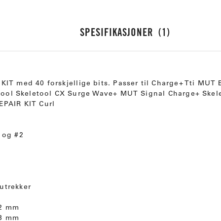
SPESIFIKASJONER
1
KIT med 40 forskjellige bits. Passer til Charge+ Tti MU
etool Skeletool CX Surge Wave+ MUT Signal Charge+ Skel
EPAIR KIT Curl
 og #2
rutrekker
 2 mm
 3 mm