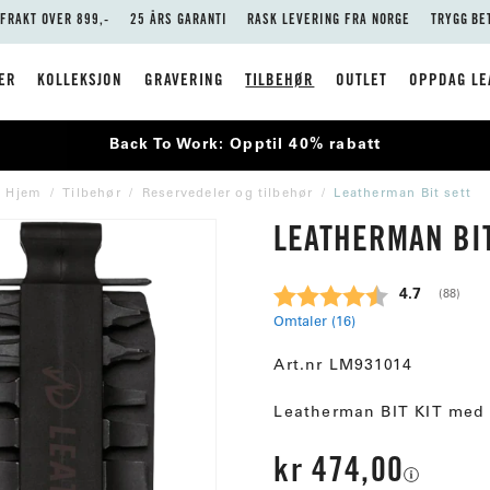
 FRAKT OVER 899,-
25 ÅRS GARANTI
RASK LEVERING FRA NORGE
TRYGG BE
ER
KOLLEKSJON
GRAVERING
TILBEHØR
OUTLET
OPPDAG LE
Back To Work: Opptil 40% rabatt
Hjem
Tilbehør
Reservedeler og tilbehør
Leatherman Bit sett
LEATHERMAN BIT
Gjennomsnit
4.7
(
stemme
88
)
Omtaler (
16
)
Art.nr
LM931014
Leatherman BIT KIT med 4
kr 474,00