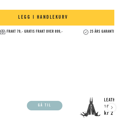
LEGG I HANDLEKURV
FRAKT 79,- GRATIS FRAKT OVER 899,-
25 ÅRS GARANTI
LEATH
GÅ TIL
18 Ver
kr 2 