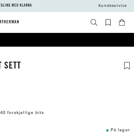
TALING MED KLARNA
Kundeservice
ATHERMAN
 SETT
tskarakter:
r:
0 forskjellige bits
På lager