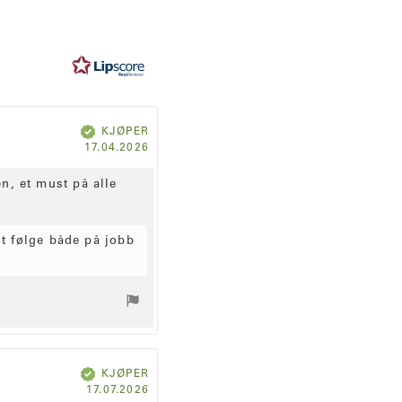
V
KJØPER
e
r
D
17.04.2026
i
f
a
i
s
t
e
n, et must på alle
r
o
t
f
o
r
st følge både på jobb
k
j
ø
p
:
V
KJØPER
e
r
D
17.07.2026
i
f